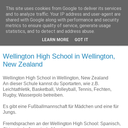
This site uses cookies from Google to deliver its services
Terre des Langues
and to analyze traffic. Your IP address and user-agent are
shared with Google along with performance and security
metrics to ensure quality of service, generate usage
Sprachreisen, Auslandspraktika und Schuljahresaufenthalte
statistics, and to detect and address abuse.
LEARN MORE
GOT IT
▼
Wellington High School in Wellington,
New Zealand
Wellington High School in Wellington, New Zealand
An dieser Schule kannst du Sportarten, wie z.B.
Leichtathletik, Basketball, Volleyball, Tennis, Fechten,
Rugby, Wasserpolo betreiben.
Es gibt eine Fußballmannschaft für Mädchen und eine für
Jungs.
Fremdsprachen an der Wellington High School: Spanisch,