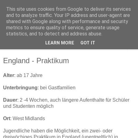
This site uses cookies from Google to deliver its services
Terre des Langues
and to analyze traffic. Your IP address and user-agent are
shared with Google along with performance and security
metrics to ensure quality of service, generate usage
Sprachreisen, Auslandspraktika und Schuljahresaufenthalte
statistics, and to detect and address abuse.
LEARN MORE
GOT IT
▼
England - Praktikum
Alter
: ab 17 Jahre
Unterbringung
: bei Gastfamilien
Dauer
: 2 -4 Wochen, auch längere Aufenthalte für Schüler
und Studenten möglich
Ort
: West Midlands
Jugendliche haben die Möglichkeit, ein zwei- oder
dreiwöchiges Praktikum in England (unentgeltlich) in