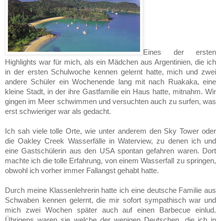
Eines der ersten
Highlights war für mich, als ein Mädchen aus Argentinien, die ich
in der ersten Schulwoche kennen gelernt hatte, mich und zwei
andere Schü­ler ein Wochenende lang mit nach Ruakaka, eine
kleine Stadt, in der ihre Gast­familie ein Haus hatte, mitnahm. Wir
gingen im Meer schwimmen und versuch­ten auch zu surfen, was
erst schwieriger war als gedacht.
Ich sah viele tolle Orte, wie unter anderem den Sky Tower oder
die Oakley Creek Wasserfälle in Waterview, zu denen ich und
eine Gastschülerin aus den USA spontan gefahren waren. Dort
machte ich die tolle Erfahrung, von einem Wasserfall zu springen,
obwohl ich vorher immer Fallangst gehabt hatte.
Durch meine Klassenlehrerin hatte ich eine deutsche Familie aus
Schwaben ken­nen gelernt, die mir sofort sympathisch war und
mich zwei Wochen später auch auf einen Barbecue einlud.
Übrigens waren sie welche der wenigen Deutschen, die ich in