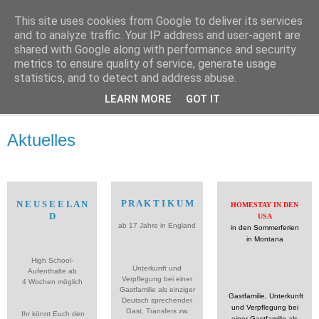
This site uses cookies from Google to deliver its services
Terre des Langues
and to analyze traffic. Your IP address and user-agent are
shared with Google along with performance and security
metrics to ensure quality of service, generate usage
Sprachreisen, Auslandspraktika und Schuljahresaufenthalte
statistics, and to detect and address abuse.
LEARN MORE
GOT IT
▼
Aktuelles
P R A K T I K U M
N E U S E E L A N
HOMESTAY IN DEN
D
USA
ab 17 Jahre in England
in den Sommerferien
in Montana
High School-
Unterkunft und
Aufenthalte ab
Verpflegung bei einer
4 Wochen möglich
Gastfamilie als einziger
Gastfamilie, Unterkunft
Deutsch sprechender
und Verpflegung bei
Gast, Transfers zw.
Ihr könnt Euch den
einer Gastfamilie als