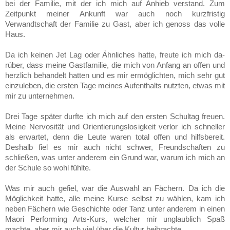
bei der Fami­lie, mit der ich mich auf Anhieb verstand. Zum
Zeitpunkt meiner Ankunft war auch noch kurzfristig
Verwandtschaft der Familie zu Gast, aber ich genoss das volle
Haus.
Da ich keinen Jet Lag oder Ähnliches hatte, freute ich mich da­­­
rüber, dass meine Gastfamilie, die mich von Anfang an offen und
herzlich behandelt hatten und es mir ermög­lichten, mich sehr gut
einzuleben, die ersten Tage meines Aufenthal­ts nutzten, etwas mit
mir zu unternehmen.
Drei Tage später durfte ich mich auf den ersten Schultag freuen.
Meine Ner­­vo­sität und Orientierungslosigkeit verlor ich schneller
als erwartet, denn die Leute waren total offen und hilfsbereit.
Deshalb fiel es mir auch nicht schwer, Freund­schaften zu
schließen, was unter anderem ein Grund war, warum ich mich an
der Schule so wohl fühlte.
Was mir auch gefiel, war die Auswahl an Fächern. Da ich die
Mög­lichkeit hatte, alle meine Kurse selbst zu wählen, kam ich
neben Fächern wie Ge­schichte oder Tanz unter anderem in einen
Maori Performing Arts-Kurs, wel­cher mir un­glaub­lich Spaß
machte, aber mir auch viel über die Kultur beibrachte.